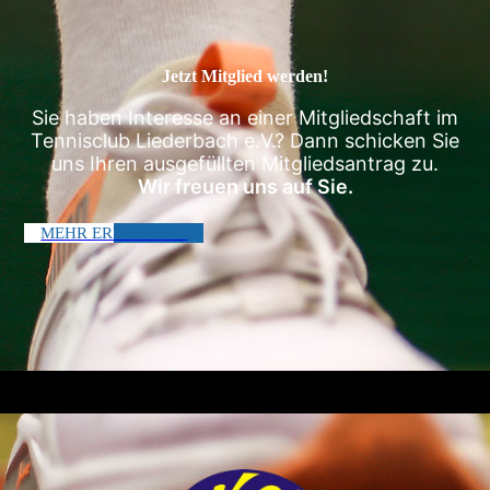
Jetzt Mitglied werden!
Sie haben Interesse an einer Mitgliedschaft im
Tennisclub Liederbach e.V.? Dann schicken Sie
uns Ihren ausgefüllten Mitgliedsantrag zu.
Wir freuen uns auf Sie.
MEHR ERFAHREN ›