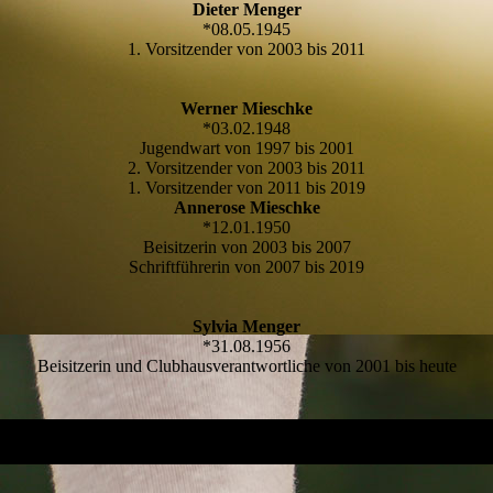
Dieter Menger
*08.05.1945
1. Vorsitzender von 2003 bis 2011
Werner Mieschke
*03.02.1948
Jugendwart von 1997 bis 2001
2. Vorsitzender von 2003 bis 2011
1. Vorsitzender von 2011 bis 2019
Annerose Mieschke
*12.01.1950
Beisitzerin von 2003 bis 2007
Schriftführerin von 2007 bis 2019
Sylvia Menger
*31.08.1956
Beisitzerin und Clubhausverantwortliche von 2001 bis heute